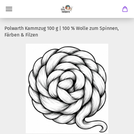
Polwarth Kammzug 100 g | 100 % Wolle zum Spinnen,
Färben & Filzen