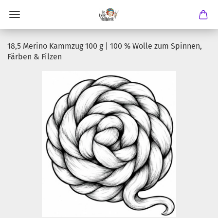
18,5 Merino Kammzug 100 g | 100 % Wolle zum Spinnen,
Färben & Filzen