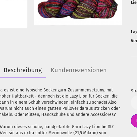
Lie
La
Ve
Beschreibung
Kundenrezensionen
Ja es ist eine typische Sockengarn-Zusammensetzung, mit
Str
hoher Haltbarkeit - dennoch ist die Lazy Lion für Socken, die
Str
dann in einem Schuh verschwinden, einfach zu schade! Also
warum nicht auch einen ganzen Pullover daraus stricken oder
häkeln. Oder Mützen, Handschuhe und andere Accessiores?
Warum dieses schöne, handgefärbte Garn Lazy Lion heißt?
Weil sie aus extra softer Merinowolle (21,5 Mikron) von