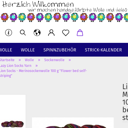
WOLLE
WOLLE
SPINNZUBEHÖR
STRICK-KALENDER
»
»
»
Startseite
Wolle
Sockenwolle
BT
»
Lazy Lion Socks Yarn
Lion Socks - Merinosockenwolle 100 g "Flower bed self-
striping"
L
M
1
b
s