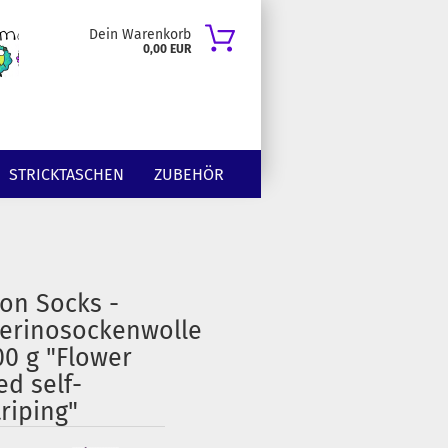
Dein Warenkorb
0,00 EUR
STRICKTASCHEN
ZUBEHÖR
ion Socks -
erinosockenwolle
00 g "Flower
ed self-
triping"