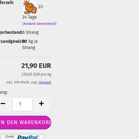
ferzeit:
22-
24 Tage
(Ausland abweichend)
gerbestand:
6
Strang
rsandgewicht:
0.1
kg je
Strang
21,90 EUR
219,00 EUR pro kg
inkl. 19% MwSt. zzgl.
Versand
ang:
ang