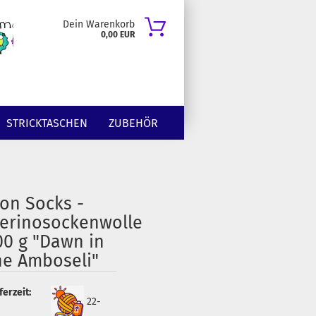
Dein Warenkorb
0,00 EUR
STRICKTASCHEN
ZUBEHÖR
ion Socks -
erinosockenwolle
00 g "Dawn in
he Amboseli"
ferzeit:
22-