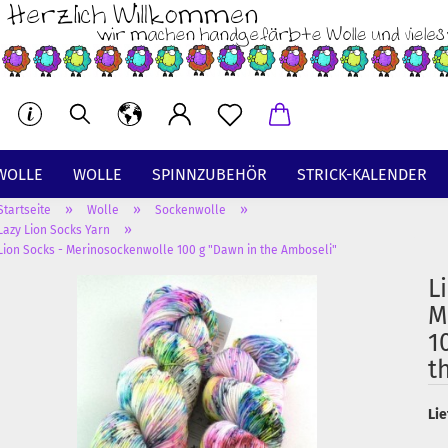
WOLLE
WOLLE
SPINNZUBEHÖR
STRICK-KALENDER
»
»
»
Startseite
Wolle
Sockenwolle
BT
»
Lazy Lion Socks Yarn
Lion Socks - Merinosockenwolle 100 g "Dawn in the Amboseli"
L
M
1
t
Lie