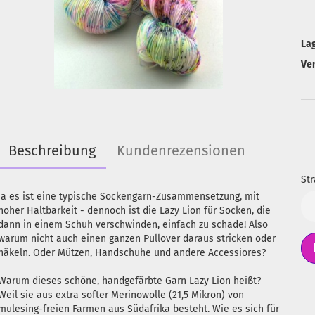
La
Ve
Beschreibung
Kundenrezensionen
Str
Ja es ist eine typische Sockengarn-Zusammensetzung, mit
Str
hoher Haltbarkeit - dennoch ist die Lazy Lion für Socken, die
dann in einem Schuh verschwinden, einfach zu schade! Also
warum nicht auch einen ganzen Pullover daraus stricken oder
häkeln. Oder Mützen, Handschuhe und andere Accessiores?
Warum dieses schöne, handgefärbte Garn Lazy Lion heißt?
Weil sie aus extra softer Merinowolle (21,5 Mikron) von
mulesing-freien Farmen aus Südafrika besteht. Wie es sich für