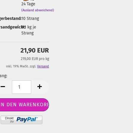
24 Tage
(Ausland abweichend)
gerbestand:
10
Strang
rsandgewicht:
0.1
kg je
Strang
21,90 EUR
219,00 EUR pro kg
inkl. 19% MwSt. zzgl.
Versand
ang:
ang