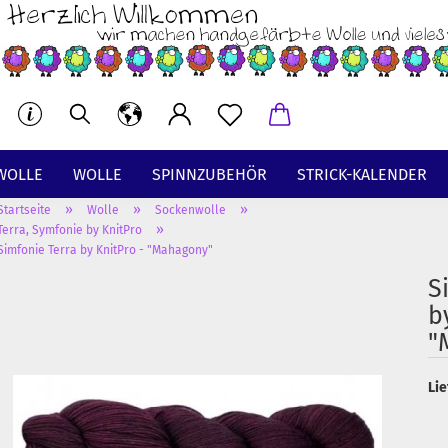
WOLLE
WOLLE
SPINNZUBEHÖR
STRICK-KALENDER
»
»
»
Startseite
Wolle
Sockenwolle
BT
»
Terra, Symfonie by KnitPro
Simfonie Terra by KnitPro - "Mahagony"
S
b
"
Lie