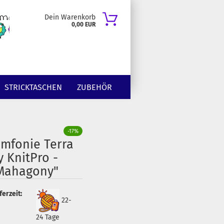
Dein Warenkorb
0,00 EUR
STRICKTASCHEN
ZUBEHÖR
-17%
imfonie Terra
y KnitPro -
Mahagony"
ferzeit:
22-
24 Tage