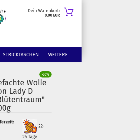
Dein Warenkorb
0,00 EUR
STRICKTASCHEN
WEITERE
-20%
efachte Wolle
on Lady D
Blütentraum"
00g
ferzeit:
22-
24 Tage