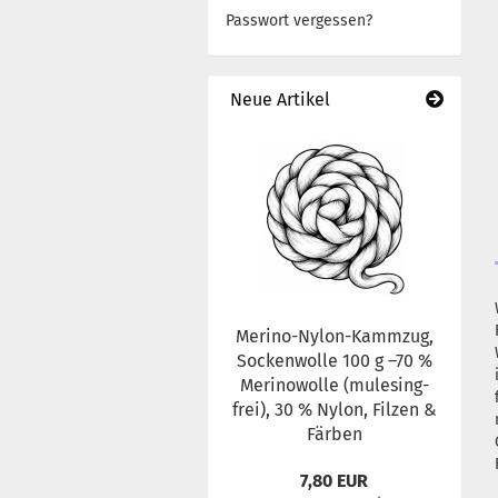
Passwort vergessen?
Buttons
Kühlschrankmagnete
Wollwickler und Haspel
Neue Artikel
Bücher / Anleitungen
Wickeln
Merino-Nylon-Kammzug,
Sockenwolle 100 g –70 %
Merinowolle (mulesing-
frei), 30 % Nylon, Filzen &
Färben
7,80 EUR