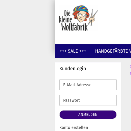
+++ SALE +++
HANDGEFÄRBTE 
Kundenlogin
Zubehör anzeigen
E-
Label von Nobaa
Mail-
Scheren
Adresse
Passwort
Stricknadel-Stopper ... die
Viecher
Tassen
ANMELDEN
Wollwaschmittel - Eucalan
Konto erstellen
Stricknadeln