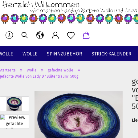
WOLLE
WOLLE
SPINNZUBEHÖR
STRICK-KALENDER
»
»
»
Startseite
Wolle
gefachte Wolle
gefachte Wolle von Lady D "Blütentraum" 500g
g
Wolle ungefärbt anzeigen
v
ungefärbte Kammzüge
"
ungefärbte Wollstränge
5
Lie