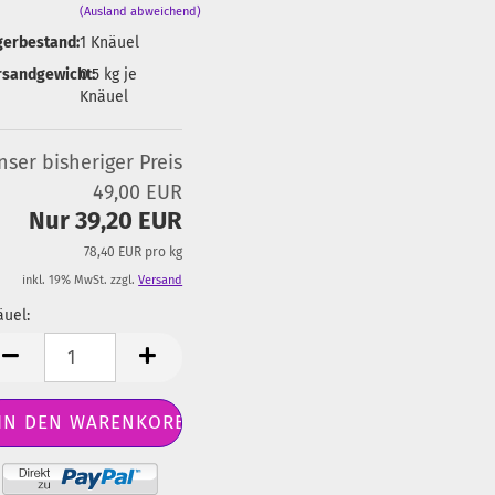
(Ausland abweichend)
gerbestand:
1
Knäuel
rsandgewicht:
0.5
kg je
Knäuel
nser bisheriger Preis
49,00 EUR
Nur 39,20 EUR
78,40 EUR pro kg
inkl. 19% MwSt. zzgl.
Versand
uel:
äuel