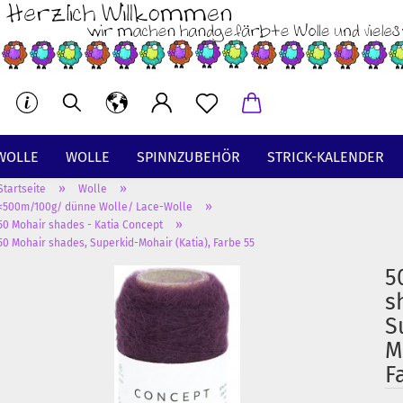
WOLLE
WOLLE
SPINNZUBEHÖR
STRICK-KALENDER
»
»
Startseite
Wolle
BT
»
<500m/100g/ dünne Wolle/ Lace-Wolle
»
50 Mohair shades - Katia Concept
50 Mohair shades, Superkid-Mohair (Katia), Farbe 55
5
s
S
M
F