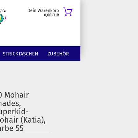
Dein Warenkorb
0,00 EUR
STRICKTASCHEN
ZUBEHÖR
0 Mohair
hades,
uperkid-
ohair (Katia),
arbe 55