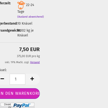
ferzeit:
22-24
Tage
(Ausland abweichend)
gerbestand:
10
Knäuel
rsandgewicht:
0.002
kg je
Knäuel
7,50 EUR
375,00 EUR pro kg
inkl. 19% MwSt. zzgl.
Versand
uel:
äuel