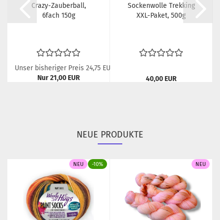
Crazy-Zauberball,
Sockenwolle Trekking
6fach 150g
XXL-Paket, 500g
Unser bisheriger Preis 24,75 EUR
Nur 21,00 EUR
40,00 EUR
140,00 EUR pro kg
80,00 EUR pro kg
NEUE PRODUKTE
NEU
-10%
NEU