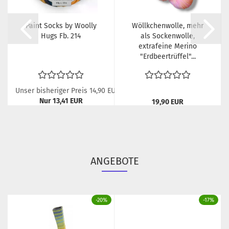
Paint Socks by Woolly
Wöllkchenwolle, mehr
Hugs Fb. 214
als Sockenwolle,
extrafeine Merino
"Erdbeertrüffel"...
Unser bisheriger Preis 14,90 EUR
Nur 13,41 EUR
19,90 EUR
134,10 EUR pro kg
199,00 EUR pro kg
ANGEBOTE
-20%
-17%