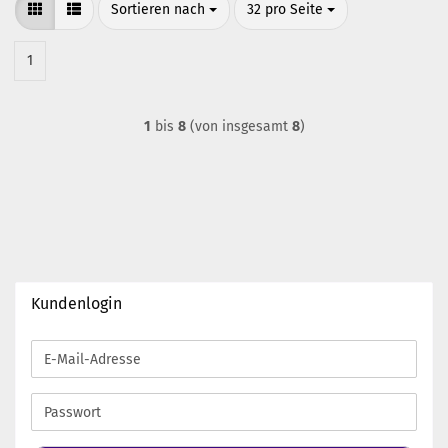
Sortieren nach
pro Seite
Sortieren nach
32 pro Seite
1
1
bis
8
(von insgesamt
8
)
Kundenlogin
E-
Mail-
Adresse
Passwort