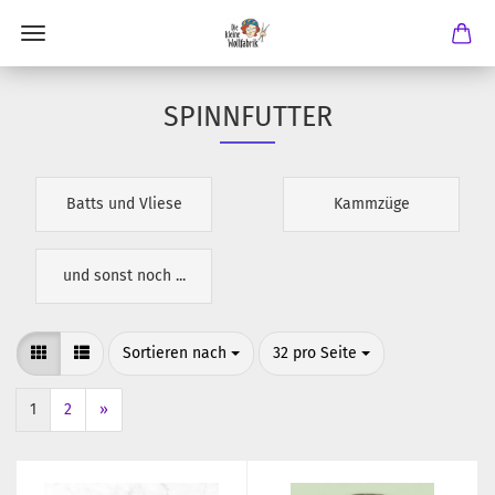
SPINNFUTTER
Batts und Vliese
Kammzüge
und sonst noch ...
Sortieren nach
pro Seite
Sortieren nach
32 pro Seite
1
2
»