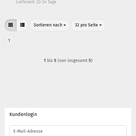
Lieferzeit:
22-24 Tage
Sortieren nach
pro Seite
Sortieren nach
32 pro Seite
1
1
bis
5
(von insgesamt
5
)
Kundenlogin
E-