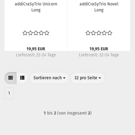
addiCraSyTrio Unicorn
addiCraSyTrio Novel
Long
Long
19,95 EUR
19,95 EUR
Lieferzeit:
22-24 Tage
Lieferzeit:
22-24 Tage
Sortieren nach
pro Seite
Sortieren nach
32 pro Seite
1
1
bis
2
(von insgesamt
2
)