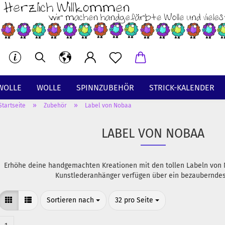
WOLLE
WOLLE
SPINNZUBEHÖR
STRICK-KALENDER
»
»
Startseite
Zubehör
Label von Nobaa
BT
LABEL VON NOBAA
Erhöhe deine handgemachten Kreationen mit den tollen Labeln von 
Kunstlederanhänger verfügen über ein bezauberndes
Sortieren nach
pro Seite
Sortieren nach
32 pro Seite