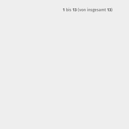
1
bis
13
(von insgesamt
13
)