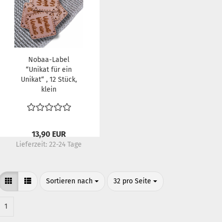
Nobaa-Label
“Unikat für ein
Unikat“ , 12 Stück,
klein
13,90 EUR
Lieferzeit:
22-24 Tage
Sortieren nach
pro Seite
Sortieren nach
32 pro Seite
1