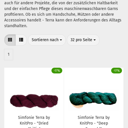
auch für andere Projekte, die von der zusätzlichen Haltbarkeit
und der einfachen Pflege dieses maschinenwaschbaren Garns
profitieren. Ob es sich um Handschuhe, Mützen oder andere
Accessoires handelt - Terra kann den Anforderungen des Alltags
standhalten.
Sortieren nach
pro Seite
Sortieren nach
32 pro Seite
1
-17%
-17%
Simfonie Terra by
Simfonie Terra by
KnitPro - "Dried
KnitPro - "Deep