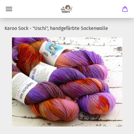
Karoo Sock - "Uschi", handgefärbte Sockenwolle