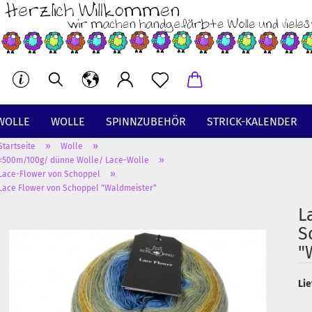
WOLLE
WOLLE
SPINNZUBEHÖR
STRICK-KALENDER
»
»
Startseite
Wolle
BT
»
<500m/100g/ dünne Wolle/ Lace-Wolle
»
Lace-Flower von Schoppel
Lace Flower von Schoppel "Waldmeister"
L
S
"
Lie