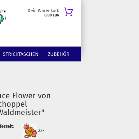
Dein Warenkorb
0,00 EUR
STRICKTASCHEN
ZUBEHÖR
ace Flower von
choppel
Waldmeister"
ferzeit:
22-