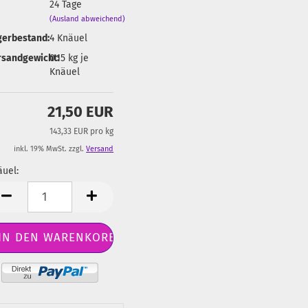
24 Tage
(Ausland abweichend)
gerbestand:
4
Knäuel
rsandgewicht:
0.15
kg je
Knäuel
21,50 EUR
143,33 EUR pro kg
inkl. 19% MwSt. zzgl.
Versand
uel:
äuel