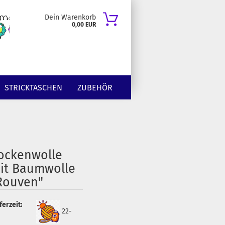
Dein Warenkorb
0,00 EUR
STRICKTASCHEN
ZUBEHÖR
ockenwolle
it Baumwolle
Rouven"
ferzeit:
22-