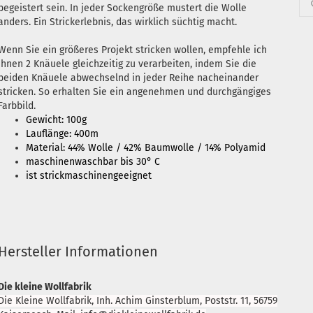
begeistert sein. In jeder Sockengröße mustert die Wolle
anders. Ein Strickerlebnis, das wirklich süchtig macht.
Wenn Sie ein größeres Projekt stricken wollen, empfehle ich
Ihnen 2 Knäuele gleichzeitig zu verarbeiten, indem Sie die
beiden Knäuele abwechselnd in jeder Reihe nacheinander
stricken. So erhalten Sie ein angenehmen und durchgängiges
Farbbild.
Gewicht: 100g
Lauflänge: 400m
Material: 44% Wolle / 42% Baumwolle / 14% Polyamid
maschinenwaschbar bis 30° C
ist strickmaschinengeeignet
Hersteller Informationen
Die kleine Wollfabrik
Die Kleine Wollfabrik, Inh. Achim Ginsterblum, Poststr. 11, 56759