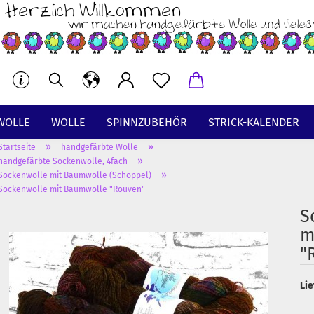
WOLLE
WOLLE
SPINNZUBEHÖR
STRICK-KALENDER
»
»
Startseite
handgefärbte Wolle
BT
»
handgefärbte Sockenwolle, 4fach
»
Sockenwolle mit Baumwolle (Schoppel)
Sockenwolle mit Baumwolle "Rouven"
S
m
"
Lie