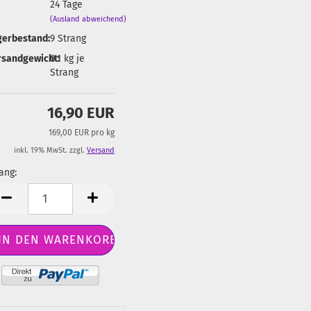
24 Tage
(Ausland abweichend)
gerbestand:
9
Strang
rsandgewicht:
0.1
kg je
Strang
16,90 EUR
169,00 EUR pro kg
inkl. 19% MwSt. zzgl.
Versand
ang:
ang