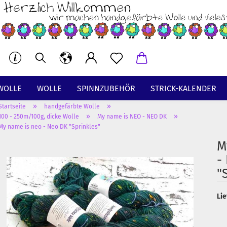
WOLLE
WOLLE
SPINNZUBEHÖR
STRICK-KALENDER
»
»
Startseite
handgefärbte Wolle
BT
»
»
100 - 250m/100g, dicke Wolle
My name is NEO - NEO DK
My name is neo - Neo DK "Sprinkles"
M
-
"
Lie