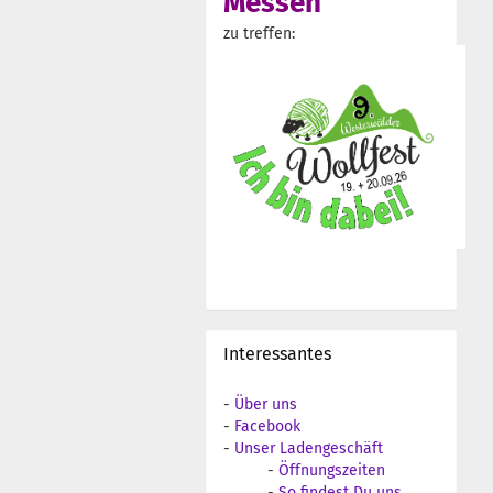
Messen
zu treffen:
Interessantes
-
Über uns
-
Facebook
-
Unser Ladengeschäft
-
Öffnungszeiten
-
So findest Du uns