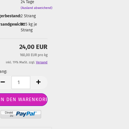
24 Tage
(Ausland abweichend)
gerbestand:
2
Strang
rsandgewicht:
0.15
kg je
Strang
24,00 EUR
160,00 EUR pro kg
inkl. 19% MwSt. zzgl.
Versand
ang:
ang