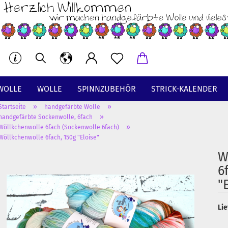
WOLLE
WOLLE
SPINNZUBEHÖR
STRICK-KALENDER
»
»
Startseite
handgefärbte Wolle
BT
»
handgefärbte Sockenwolle, 6fach
»
Wöllkchenwolle 6fach (Sockenwolle 6fach)
Wöllkchenwolle 6fach, 150g "Eloise"
W
6
"
Lie