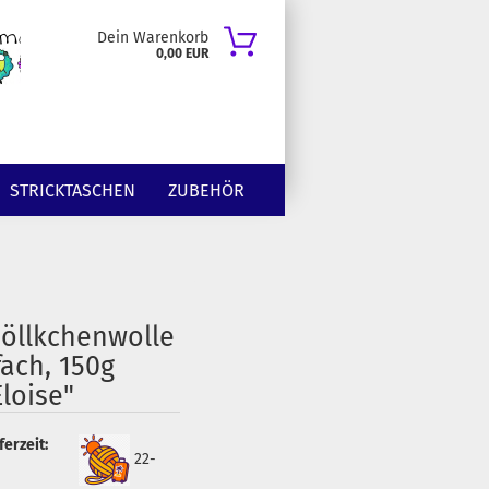
Dein Warenkorb
0,00 EUR
STRICKTASCHEN
ZUBEHÖR
öllkchenwolle
fach, 150g
Eloise"
ferzeit:
22-