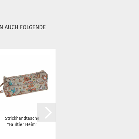
EN AUCH FOLGENDE
Strickhandtasche
EUCALAN,
"Faultier Heim"
Wollwaschmittel
für Ihre Wolle
500ml