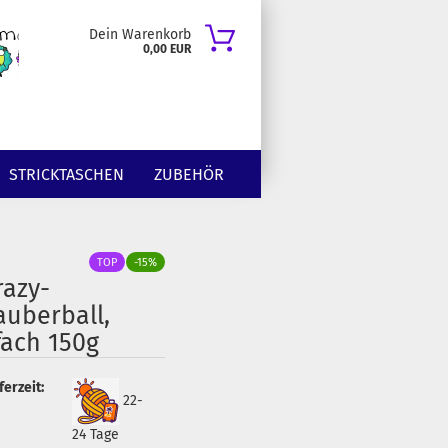
Dein Warenkorb
0,00 EUR
STRICKTASCHEN
ZUBEHÖR
TOP
-15%
razy-
auberball,
fach 150g
ferzeit:
22-
24 Tage