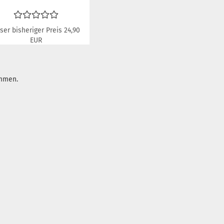
ser bisheriger Preis 24,90
EUR
21,00 EUR
Nur 15,00 EUR
42,00 EUR pro Liter
ommen.