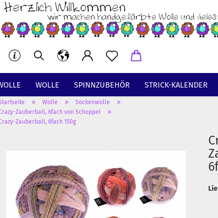
WOLLE
WOLLE
SPINNZUBEHÖR
STRICK-KALENDER
»
»
»
Startseite
Wolle
Sockenwolle
BT
»
Crazy-Zauberball, 6fach von Schoppel
Crazy-Zauberball, 6fach 150g
C
Z
6
Lie