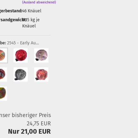
(Ausland abweichend)
gerbestand:
46
Knäuel
rsandgewicht:
0.15
kg je
Knäuel
be:
2545 - Early Autumn
nser bisheriger Preis
24,75 EUR
Nur 21,00 EUR