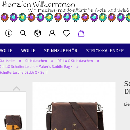
WOLLE
WOLLE
SPINNZUBEHÖR
STRICK-KALENDER
»
»
»
Startseite
Stricktaschen
DELLA Q Stricktaschen
BT
»
DellaQ Schultertasche - Maker's Saddle Bag -
Schultertasche DELLA Q - Senf
S
D
Lie