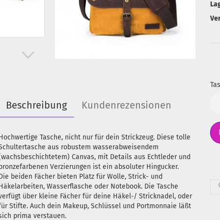
La
Ve
Tas
Ta
Beschreibung
Kundenrezensionen
Hochwertige Tasche, nicht nur für dein Strickzeug. Diese tolle
Schultertasche aus robustem wasserabweisendem
(wachsbeschichtetem) Canvas, mit Details aus Echtleder und
bronzefarbenen Verzierungen ist ein absoluter Hingucker.
Die beiden Fächer bieten Platz für Wolle, Strick- und
Häkelarbeiten, Wasserflasche oder Notebook. Die Tasche
verfügt über kleine Fächer für deine Häkel-/ Stricknadel, oder
für Stifte. Auch dein Makeup, Schlüssel und Portmonnaie läßt
sich prima verstauen.