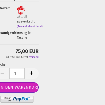
ferzeit:
aktuell
ausverkauft
(Ausland abweichend)
rsandgewicht:
0.35
kg je
Tasche
75,00 EUR
inkl. 19% MwSt. zzgl.
Versand
che:
sche