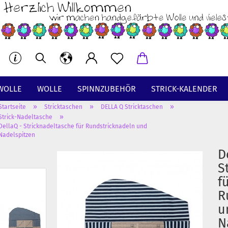
WOLLE
WOLLE
SPINNZUBEHÖR
STRICK-KALENDER
»
»
»
Startseite
Stricktaschen
DELLA Q Stricktaschen
BT
»
Strick-Nadeltasche
DellaQ - Stricknadeltasche für Rundstricknadeln und
Nadelspitzen
D
S
f
R
u
N