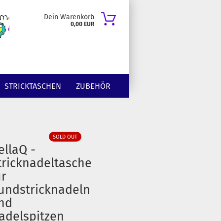
Dein Warenkorb
0,00 EUR
STRICKTASCHEN
ZUBEHÖR
SOLD OUT
ellaQ -
tricknadeltasche
ür
undstricknadeln
nd
adelspitzen