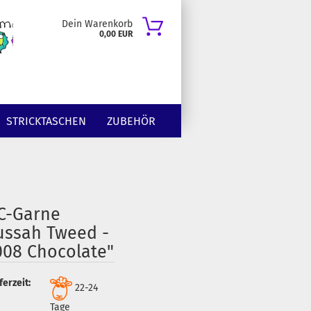
Dein Warenkorb
0,00 EUR
STRICKTASCHEN
ZUBEHÖR
C-Garne
ussah Tweed -
008 Chocolate"
ferzeit:
22-24
Tage