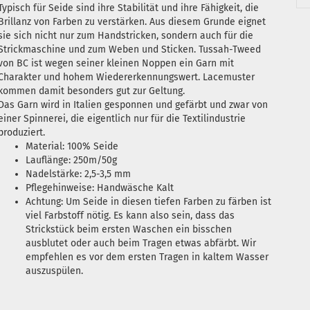
Typisch für Seide sind ihre Stabilität und ihre Fähigkeit, die
Brillanz von Farben zu verstärken. Aus diesem Grunde eignet
sie sich nicht nur zum Handstricken, sondern auch für die
Strickmaschine und zum Weben und Sticken. Tussah-Tweed
von BC ist wegen seiner kleinen Noppen ein Garn mit
Charakter und hohem Wiedererkennungswert. Lacemuster
kommen damit besonders gut zur Geltung.
Das Garn wird in Italien gesponnen und gefärbt und zwar von
einer Spinnerei, die eigentlich nur für die Textilindustrie
produziert.
Material: 100% Seide
Lauflänge: 250m/50g
Nadelstärke: 2,5-3,5 mm
Pflegehinweise: Handwäsche Kalt
Achtung: Um Seide in diesen tiefen Farben zu färben ist
viel Farbstoff nötig. Es kann also sein, dass das
Strickstück beim ersten Waschen ein bisschen
ausblutet oder auch beim Tragen etwas abfärbt. Wir
empfehlen es vor dem ersten Tragen in kaltem Wasser
auszuspülen.