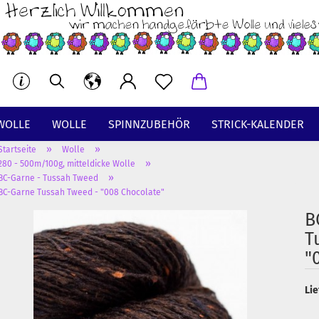
WOLLE
WOLLE
SPINNZUBEHÖR
STRICK-KALENDER
»
»
Startseite
Wolle
BT
»
280 - 500m/100g, mitteldicke Wolle
»
BC-Garne - Tussah Tweed
BC-Garne Tussah Tweed - "008 Chocolate"
B
T
"
Lie