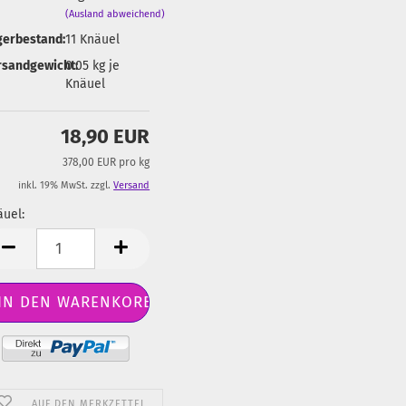
(Ausland abweichend)
gerbestand:
11
Knäuel
rsandgewicht:
0.05
kg je
Knäuel
18,90 EUR
378,00 EUR pro kg
inkl. 19% MwSt. zzgl.
Versand
uel:
äuel
AUF DEN MERKZETTEL