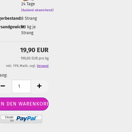
24 Tage
(Ausland abweichend)
gerbestand:
8
Strang
rsandgewicht:
0.1
kg je
Strang
19,90 EUR
199,00 EUR pro kg
inkl. 19% MwSt. zzgl.
Versand
ang:
ang