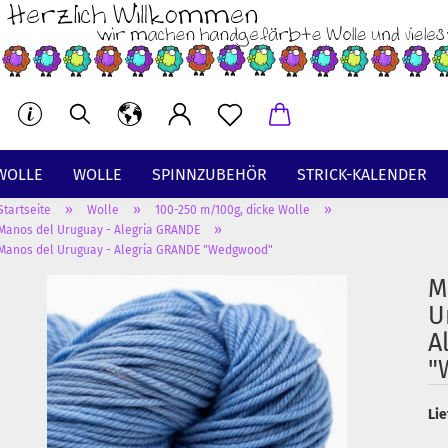
WOLLE
WOLLE
SPINNZUBEHÖR
STRICK-KALENDER
»
»
»
Startseite
Wolle
100-250 m/100g, dicke Wolle
BT
»
Manos del Uruguay - Alegria GRANDE
Manos del Uruguay - Alegria GRANDE "Wedgwood"
M
U
A
"
Lie