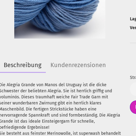
La
Ve
Beschreibung
Kundenrezensionen
Str
Die Alegria Grande von Manos del Uruguay ist die dicke
Str
Schwester der beliebten Alegria. Sie ist herrlich griffig und
voluminös. Dieses traumhaft weiche Fair Trade Garn mit
seiner wunderbaren Zwirnung gibt ein herrlich klares
Maschenbild. Die fertigen Strickstücke haben eine
hervorragende Spannkraft und sind formbeständig. Die Alegria
Grande ist das ideale Einsteigergarn für schnelle,
befriedigende Ergebnisse!
Sie besteht aus feinster Merinowolle, ist superwash behandelt