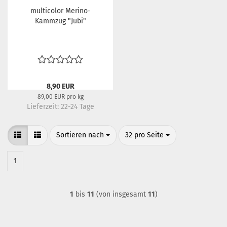
multicolor Merino-
Kammzug "Jubi"
8,90 EUR
89,00 EUR pro kg
Lieferzeit:
22-24 Tage
Sortieren nach
pro Seite
Sortieren nach
32 pro Seite
1
1
bis
11
(von insgesamt
11
)