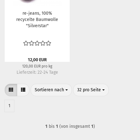
re-jeans, 100%
recycelte Baumwolle
"Silverstar"
12,00 EUR
120,00 EUR pro kg
Lieferzeit:
22-24 Tage
Sortieren nach
pro Seite
Sortieren nach
32 pro Seite
1
1
bis
1
(von insgesamt
1
)