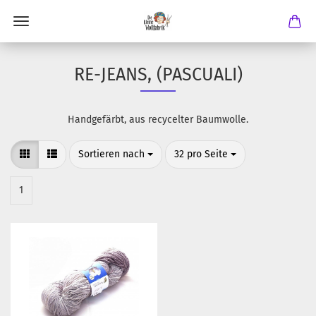
RE-JEANS, (PASCUALI)
Handgefärbt, aus recycelter Baumwolle.
Sortieren nach
pro Seite
Sortieren nach
32 pro Seite
1