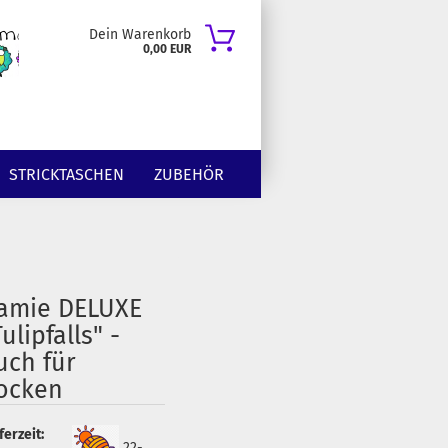
Dein Warenkorb
0,00 EUR
STRICKTASCHEN
ZUBEHÖR
amie DELUXE
ulipfalls" -
uch für
ocken
ferzeit:
22-