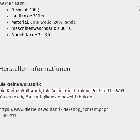
werden kann.
Gewicht: 100g
Lauflänge: 300m
Material:
80% Wolle, 20% Ramie
maschinenwaschbar bis 30° C
Nadelstärke: 3 - 3,5
Hersteller Informationen
Die kleine Wollfabrik
Die Kleine Wollfabrik, Inh. Achim Ginsterblum, Poststr. 11, 56759
Kaisersesch, Mail: info@diekleinewollfabrik.de
https://www.diekleinewollfabrik.de/shop_content.php?
coID=211