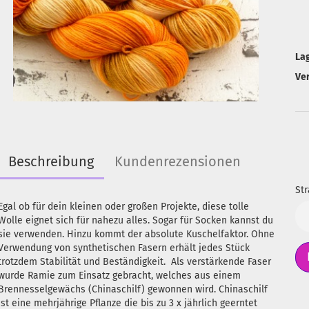
La
Ve
Beschreibung
Kundenrezensionen
Str
Egal ob für dein kleinen oder großen Projekte, diese tolle
Str
Wolle eignet sich für nahezu alles. Sogar für Socken kannst du
sie verwenden. Hinzu kommt der absolute Kuschelfaktor. Ohne
Verwendung von synthetischen Fasern erhält jedes Stück
trotzdem Stabilität und Beständigkeit. Als verstärkende Faser
wurde Ramie zum Einsatz gebracht, welches aus einem
Brennesselgewächs (Chinaschilf) gewonnen wird. Chinaschilf
ist eine mehrjährige Pflanze die bis zu 3 x jährlich geerntet