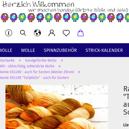
WOLLE
WOLLE
SPINNZUBEHÖR
STRICK-KALENDER
»
»
Startseite
handgefärbte Wolle
BT
»
300 - 450m/100g, mitteldicke Wolle
»
Ramie DELUXE - auch für Socken (Atelier Zitron)
Ramie DELUXE "Tulipfalls" - auch für Socken
R
"T
a
S
Lie