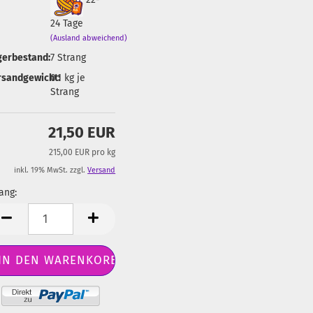
24 Tage
(Ausland abweichend)
gerbestand:
7
Strang
rsandgewicht:
0.1
kg je
Strang
21,50 EUR
215,00 EUR pro kg
inkl. 19% MwSt. zzgl.
Versand
ang:
ang