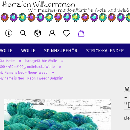
WOLLE
WOLLE
SPINNZUBEHÖR
STRICK-KALENDER
»
»
Startseite
handgefärbte Wolle
BT
»
300 - 450m/100g, mitteldicke Wolle
»
My Name is Neo - Neon-Tweed
My name is Neo - Neon-Tweed "Dolphin"
M
-
"
Lie