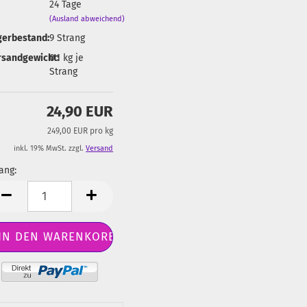
24 Tage
(Ausland abweichend)
gerbestand:
9
Strang
rsandgewicht:
0.1
kg je
Strang
24,90 EUR
249,00 EUR pro kg
inkl. 19% MwSt. zzgl.
Versand
ang:
ang