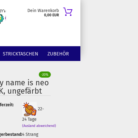
Dein Warenkorb
0,00 EUR
STRICKTASCHEN
ZUBEHÖR
-20%
y name is neo
K, ungefärbt
ferzeit:
22-
24 Tage
(Ausland abweichend)
gerbestand:
4
Strang