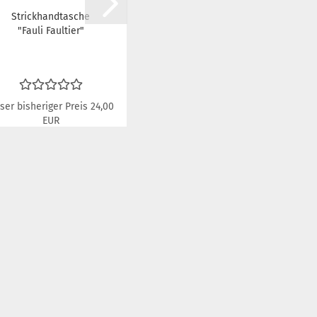
Strickhandtasche
Strickhandtasche
"Fauli Faultier"
"Grey Linen"
ser bisheriger Preis 24,00
Unser bisheriger Preis 28,00
EUR
EUR
Nur 15,00 EUR
Nur 15,00 EUR