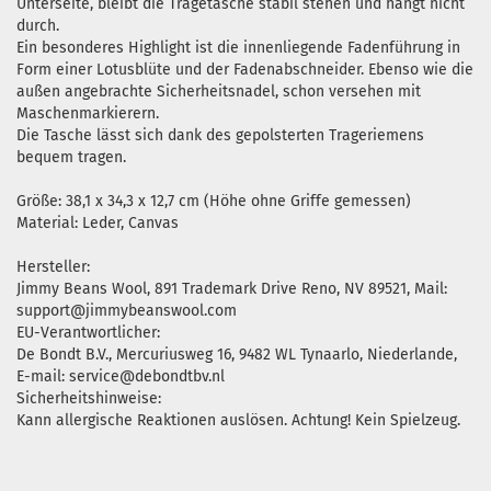
Unterseite, bleibt die Tragetasche stabil stehen und hängt nicht
durch.
Ein besonderes Highlight ist die innenliegende Fadenführung in
Form einer Lotusblüte und der Fadenabschneider. Ebenso wie die
außen angebrachte Sicherheitsnadel, schon versehen mit
Maschenmarkierern.
Die Tasche lässt sich dank des gepolsterten Trageriemens
bequem tragen.
Größe: 38,1 x 34,3 x 12,7 cm (Höhe ohne Griffe gemessen)
Material: Leder, Canvas
Hersteller:
Jimmy Beans Wool, 891 Trademark Drive Reno, NV 89521, Mail:
support@jimmybeanswool.com
EU-Verantwortlicher:
De Bondt B.V., Mercuriusweg 16, 9482 WL Tynaarlo, Niederlande,
E-mail: service@debondtbv.nl
Sicherheitshinweise:
Kann allergische Reaktionen auslösen. Achtung! Kein Spielzeug.