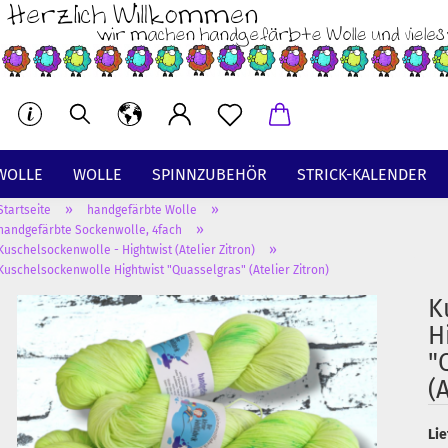
WOLLE
WOLLE
SPINNZUBEHÖR
STRICK-KALENDER
»
»
Startseite
handgefärbte Wolle
BT
»
handgefärbte Sockenwolle, 4fach
»
Kuschelsockenwolle - Hightwist (Atelier Zitron)
Kuschelsockenwolle Hightwist "Quasselgras" (Atelier Zitron)
K
H
"
(
Lie