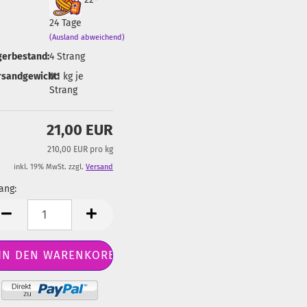
24 Tage
(Ausland abweichend)
gerbestand:
4
Strang
rsandgewicht:
0.1
kg je
Strang
21,00 EUR
210,00 EUR pro kg
inkl. 19% MwSt. zzgl.
Versand
ang:
ang