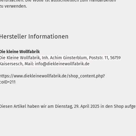
verursachen. Die Wolle ist ausschließlich zum Handarbeiten
zu verwenden.
Hersteller Informationen
Die kleine Wollfabrik
Die Kleine Wollfabrik, Inh. Achim Ginsterblum, Poststr. 11, 56759
Kaisersesch, Mail: info@diekleinewollfabrik.de
https://www.diekleinewollfabrik.de/shop_content.php?
coID=211
Diesen Artikel haben wir am Dienstag, 29. April 2025 in den Shop auf