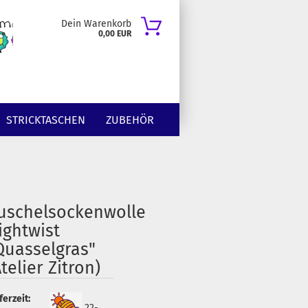
Dein Warenkorb
0,00 EUR
STRICKTASCHEN
ZUBEHÖR
uschelsockenwolle
ightwist
Quasselgras"
Atelier Zitron)
ferzeit:
22-