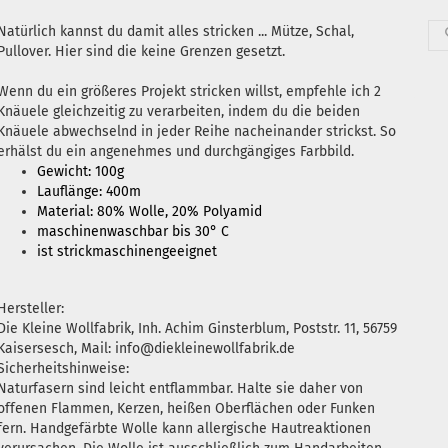
Natürlich kannst du damit alles stricken ... Mütze, Schal,
Pullover. Hier sind die keine Grenzen gesetzt.
Wenn du ein größeres Projekt stricken willst, empfehle ich 2
Knäuele gleichzeitig zu verarbeiten, indem du die beiden
Knäuele abwechselnd in jeder Reihe nacheinander strickst. So
erhälst du ein angenehmes und durchgängiges Farbbild.
Gewicht: 100g
Lauflänge: 400m
Material: 80% Wolle, 20% Polyamid
maschinenwaschbar bis 30° C
ist strickmaschinengeeignet
Hersteller:
Die Kleine Wollfabrik, Inh. Achim Ginsterblum, Poststr. 11, 56759
Kaisersesch, Mail: info@diekleinewollfabrik.de
Sicherheitshinweise:
Naturfasern sind leicht entflammbar. Halte sie daher von
offenen Flammen, Kerzen, heißen Oberflächen oder Funken
fern. Handgefärbte Wolle kann allergische Hautreaktionen