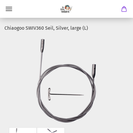
Chiaogoo SWIV360 Seil, Silver, large (L)