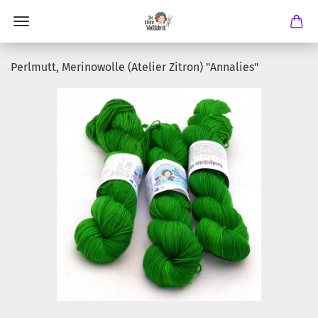
Perlmutt, Merinowolle (Atelier Zitron) "Annalies"