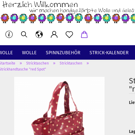
WOLLE
WOLLE
SPINNZUBEHÖR
STRICK-KALENDER
»
»
»
Startseite
Stricktaschen
Stricktaschen
BT
Strickhandtasche "red Spot"
S
"
Lie
La