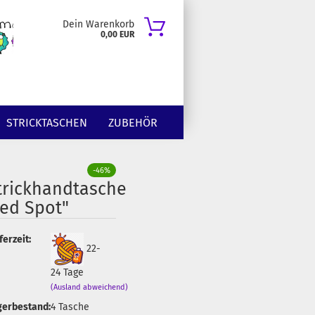
Dein Warenkorb
0,00 EUR
STRICKTASCHEN
ZUBEHÖR
-46%
trickhandtasche
red Spot"
ferzeit:
22-
24 Tage
(Ausland abweichend)
gerbestand:
4
Tasche