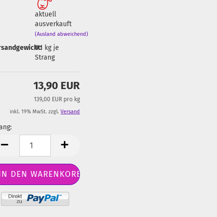
aktuell
ausverkauft
(Ausland abweichend)
rsandgewicht:
0.1
kg je
Strang
13,90 EUR
139,00 EUR pro kg
inkl. 19% MwSt. zzgl.
Versand
ang:
ang