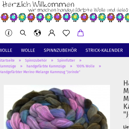
WOLLE
WOLLE
SPINNZUBEHÖR
STRICK-KALENDER
»
»
»
Startseite
Spinnzubehör
Spinnfutter
BT
»
»
»
Kammzüge
handgefärbte Kammzüge
100% Wolle
Handgefärbter Merino-Melange Kammzug "Jorinde"
H
M
M
K
"
Lie