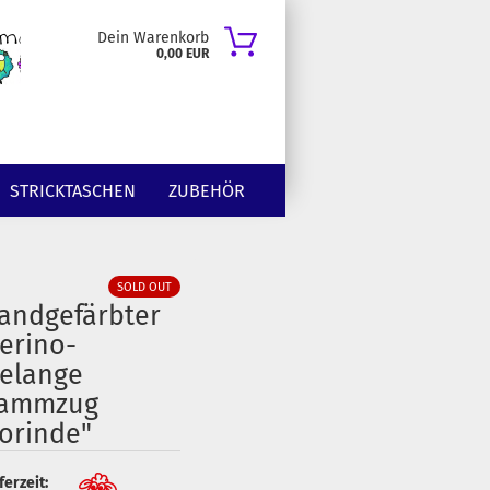
Dein Warenkorb
0,00 EUR
STRICKTASCHEN
ZUBEHÖR
SOLD OUT
andgefärbter
erino-
elange
ammzug
Jorinde"
ferzeit: