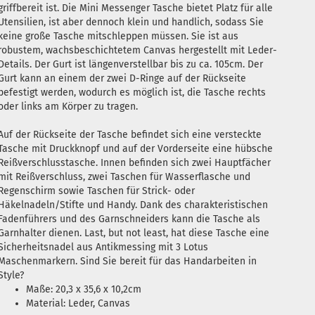
griffbereit ist. Die Mini Messenger Tasche bietet Platz für alle
Utensilien, ist aber dennoch klein und handlich, sodass Sie
keine große Tasche mitschleppen müssen. Sie ist aus
robustem, wachsbeschichtetem Canvas hergestellt mit Leder-
Details. Der Gurt ist längenverstellbar bis zu ca. 105cm. Der
Gurt kann an einem der zwei D-Ringe auf der Rückseite
befestigt werden, wodurch es möglich ist, die Tasche rechts
oder links am Körper zu tragen.
Auf der Rückseite der Tasche befindet sich eine versteckte
Tasche mit Druckknopf und auf der Vorderseite eine hübsche
Reißverschlusstasche. Innen befinden sich zwei Hauptfächer
mit Reißverschluss, zwei Taschen für Wasserflasche und
Regenschirm sowie Taschen für Strick- oder
Häkelnadeln/Stifte und Handy. Dank des charakteristischen
Fadenführers und des Garnschneiders kann die Tasche als
Garnhalter dienen. Last, but not least, hat diese Tasche eine
Sicherheitsnadel aus Antikmessing mit 3 Lotus
Maschenmarkern. Sind Sie bereit für das Handarbeiten in
Style?
Maße: 20,3 x 35,6 x 10,2cm
Material: Leder, Canvas