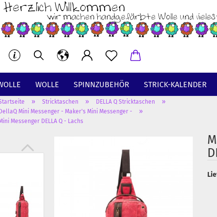
WOLLE
WOLLE
SPINNZUBEHÖR
STRICK-KALENDER
»
»
»
Startseite
Stricktaschen
DELLA Q Stricktaschen
BT
»
DellaQ Mini Messenger - Maker's Mini Messenger -
Mini Messenger DELLA Q - Lachs
M
D
Lie