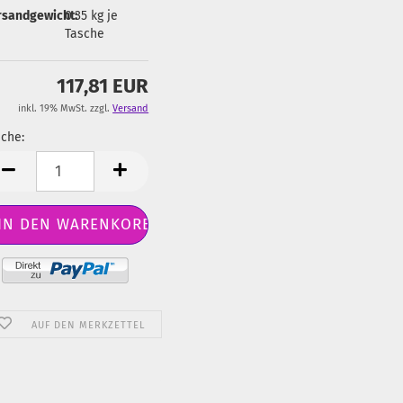
rsandgewicht:
0.35
kg je
Tasche
117,81 EUR
inkl. 19% MwSt. zzgl.
Versand
che:
sche
AUF DEN MERKZETTEL