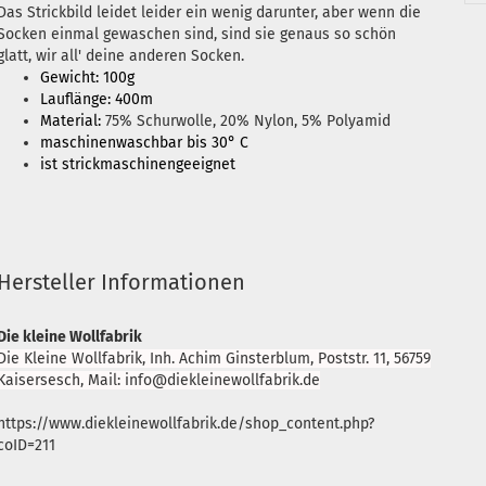
Das Strickbild leidet leider ein wenig darunter, aber wenn die
Socken einmal gewaschen sind, sind sie genaus so schön
glatt, wir all' deine anderen Socken.
Gewicht: 100g
Lauflänge: 400m
Material:
75% Schurwolle, 20% Nylon, 5% Polyamid
maschinenwaschbar bis 30° C
ist strickmaschinengeeignet
Hersteller Informationen
Die kleine Wollfabrik
Die Kleine Wollfabrik, Inh. Achim Ginsterblum, Poststr. 11, 56759
Kaisersesch, Mail: info@diekleinewollfabrik.de
https://www.diekleinewollfabrik.de/shop_content.php?
coID=211