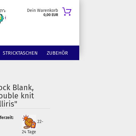
Dein Warenkorb
0,00 EUR
STRICKTASCHEN
ZUBEHÖR
ock Blank,
ouble knit
lliris"
ferzeit:
22-
24 Tage