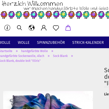
WOLLE
WOLLE
SPINNZUBEHÖR
STRICK-KALENDER
»
»
Startseite
handgefärbte Wolle
BT
»
»
handgefärbte Sockenwolle, 4fach
Sock Blank
Sock Blank, double knit "Illiris"
S
d
"I
Lie