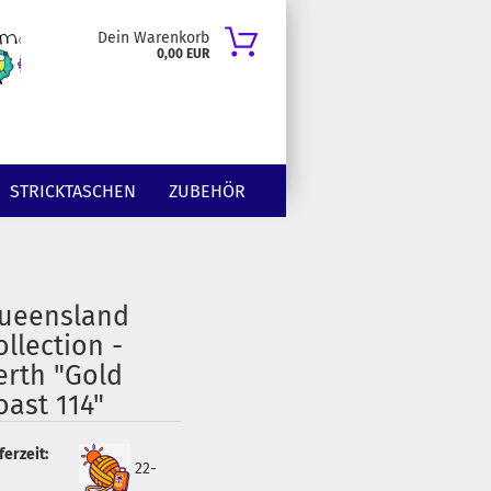
Dein Warenkorb
0,00 EUR
STRICKTASCHEN
ZUBEHÖR
ueensland
ollection -
erth "Gold
oast 114"
ferzeit:
22-