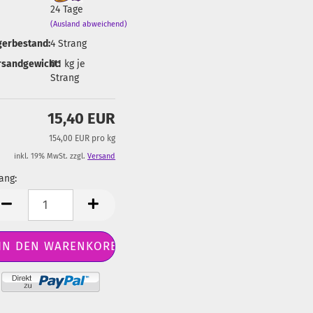
24 Tage
(Ausland abweichend)
gerbestand:
4
Strang
rsandgewicht:
0.1
kg je
Strang
15,40 EUR
154,00 EUR pro kg
inkl. 19% MwSt. zzgl.
Versand
ang:
ang