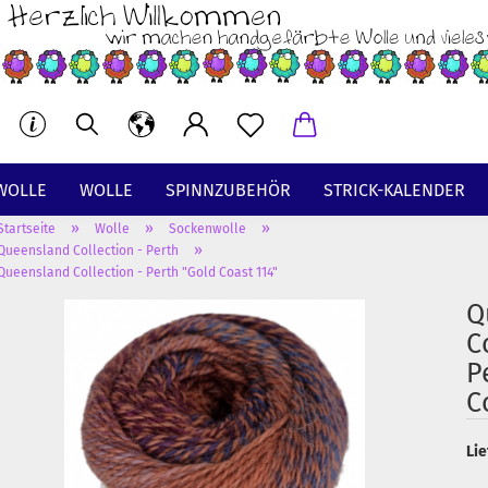
WOLLE
WOLLE
SPINNZUBEHÖR
STRICK-KALENDER
»
»
»
Startseite
Wolle
Sockenwolle
BT
»
Queensland Collection - Perth
Queensland Collection - Perth "Gold Coast 114"
Q
C
P
C
Lie