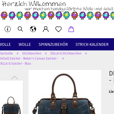
WOLLE
WOLLE
SPINNZUBEHÖR
STRICK-KALENDER
»
»
»
Startseite
Stricktaschen
DELLA Q Stricktaschen
BT
»
DellaQ Satchel - Maker's Canvas Satchel -
DELLA Q Satchel - Blau
D
-
Lie