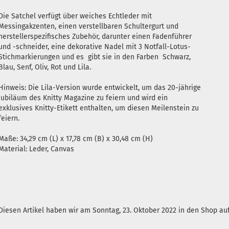
Die Satchel verfügt über weiches Echtleder mit
Messingakzenten, einen verstellbaren Schultergurt und
herstellerspezifisches Zubehör, darunter einen Fadenführer
und -schneider, eine dekorative Nadel mit 3 Notfall-Lotus-
Stichmarkierungen und es gibt sie in den Farben Schwarz,
Blau, Senf, Oliv, Rot und Lila.
Hinweis: Die Lila-Version wurde entwickelt, um das 20-jährige
Jubiläum des Knitty Magazine zu feiern und wird ein
exklusives Knitty-Etikett enthalten, um diesen Meilenstein zu
feiern.
Maße: 34,29 cm (L) x 17,78 cm (B) x 30,48 cm (H)
Material: Leder, Canvas
Diesen Artikel haben wir am Sonntag, 23. Oktober 2022 in den Shop 