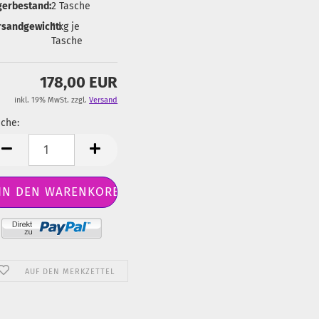
gerbestand:
2
Tasche
rsandgewicht:
1
kg je
Tasche
178,00 EUR
inkl. 19% MwSt. zzgl.
Versand
che:
sche
AUF DEN MERKZETTEL