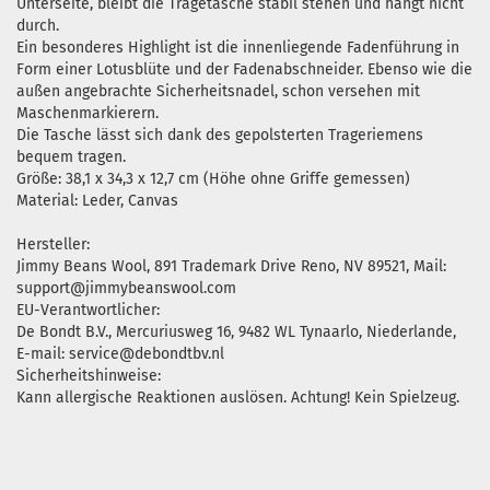
Unterseite, bleibt die Tragetasche stabil stehen und hängt nicht
durch.
Ein besonderes Highlight ist die innenliegende Fadenführung in
Form einer Lotusblüte und der Fadenabschneider. Ebenso wie die
außen angebrachte Sicherheitsnadel, schon versehen mit
Maschenmarkierern.
Die Tasche lässt sich dank des gepolsterten Trageriemens
bequem tragen.
Größe: 38,1 x 34,3 x 12,7 cm (Höhe ohne Griffe gemessen)
Material: Leder, Canvas
Hersteller:
Jimmy Beans Wool, 891 Trademark Drive Reno, NV 89521, Mail:
support@jimmybeanswool.com
EU-Verantwortlicher:
De Bondt B.V., Mercuriusweg 16, 9482 WL Tynaarlo, Niederlande,
E-mail: service@debondtbv.nl
Sicherheitshinweise:
Kann allergische Reaktionen auslösen. Achtung! Kein Spielzeug.