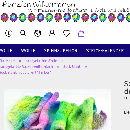
WOLLE
WOLLE
SPINNZUBEHÖR
STRICK-KALENDER
»
»
Startseite
handgefärbte Wolle
BT
»
»
handgefärbte Sockenwolle, 4fach
Sock Blank
Sock Blank, double knit "Timber"
S
d
"
Lie