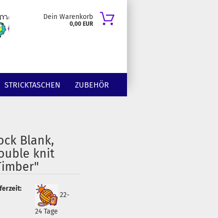
Dein Warenkorb
0,00 EUR
STRICKTASCHEN
ZUBEHÖR
ock Blank,
ouble knit
Timber"
ferzeit:
22-
24 Tage