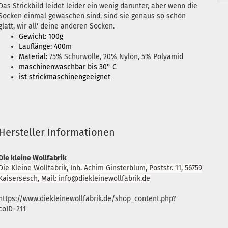
Das Strickbild leidet leider ein wenig darunter, aber wenn die
Socken einmal gewaschen sind, sind sie genaus so schön
glatt, wir all' deine anderen Socken.
Gewicht: 100g
Lauflänge: 400m
Material:
75% Schurwolle, 20% Nylon, 5% Polyamid
maschinenwaschbar bis 30° C
ist strickmaschinengeeignet
Hersteller Informationen
Die kleine Wollfabrik
Die Kleine Wollfabrik, Inh. Achim Ginsterblum, Poststr. 11, 56759
Kaisersesch, Mail: info@diekleinewollfabrik.de
https://www.diekleinewollfabrik.de/shop_content.php?
coID=211