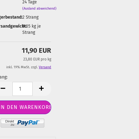
24 Tage
(Ausland abweichend)
gerbestand:
2
Strang
rsandgewicht:
0.05
kg je
Strang
11,90 EUR
23,80 EUR pro kg
inkl. 19% MwSt. zzgl.
Versand
ang:
ang