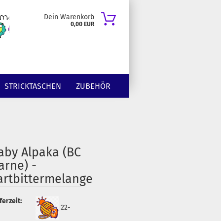
Dein Warenkorb
0,00 EUR
STRICKTASCHEN
ZUBEHÖR
aby Alpaka (BC
arne) -
artbittermelange
ferzeit:
22-