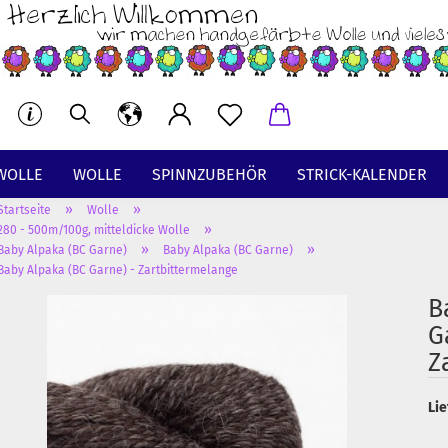
WOLLE
WOLLE
SPINNZUBEHÖR
STRICK-KALENDER
»
»
Startseite
Wolle
BT
»
280 - 500m/100g, mitteldicke Wolle
»
»
Baby Alpaka (BC Garne)
Baby Alpaka (BC Garne)
Baby Alpaka (BC Garne) - Zartbittermelange
B
G
Z
Lie