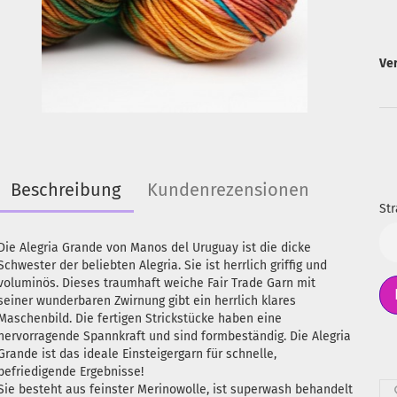
Ve
Beschreibung
Kundenrezensionen
Str
Str
Die Alegria Grande von Manos del Uruguay ist die dicke
Schwester der beliebten Alegria. Sie ist herrlich griffig und
voluminös. Dieses traumhaft weiche Fair Trade Garn mit
seiner wunderbaren Zwirnung gibt ein herrlich klares
Maschenbild. Die fertigen Strickstücke haben eine
hervorragende Spannkraft und sind formbeständig. Die Alegria
Grande ist das ideale Einsteigergarn für schnelle,
befriedigende Ergebnisse!
Sie besteht aus feinster Merinowolle, ist superwash behandelt