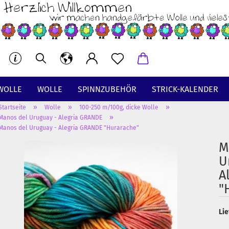
WOLLE
WOLLE
SPINNZUBEHÖR
STRICK-KALENDER
»
»
»
Startseite
Wolle
100-250 m/100g, dicke Wolle
BT
»
Manos del Uruguay - Alegria GRANDE
Manos del Uruguay - Alegria GRANDE "Hurarache"
M
U
A
"
Lie