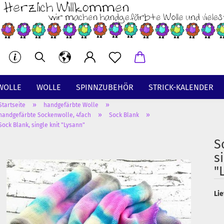
WOLLE
WOLLE
SPINNZUBEHÖR
STRICK-KALENDER
»
»
Startseite
handgefärbte Wolle
BT
»
»
handgefärbte Sockenwolle, 4fach
Sock Blank
Sock Blank, single knit "Lysann"
S
s
"
Lie