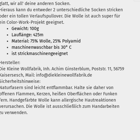
glatt, wir all' deine anderen Socken.
Hieraus kann du entweder 2 unterschiedliche Socken stricken
oder ein tollen Verlaufspullover. Die Wolle ist auch super für
ein Color-Work-Projekt geeignet.
Gewicht: 100g
Lauflänge: 425m
Material: 75% Wolle, 25% Polyamid
maschinenwaschbar bis 30° C
ist strickmaschinengeeignet
Hersteller:
Die Kleine Wollfabrik, Inh. Achim Ginsterblum, Poststr. 11, 56759
Kaisersesch, Mail: info@diekleinewollfabrik.de
Sicherheitshinweise:
Naturfasern sind leicht entflammbar. Halte sie daher von
offenen Flammen, Kerzen, heißen Oberflächen oder Funken
fern. Handgefärbte Wolle kann allergische Hautreaktionen
verursachen. Die Wolle ist ausschließlich zum Handarbeiten
zu verwenden.