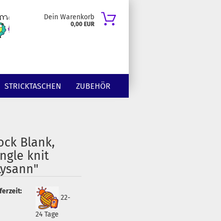
Dein Warenkorb
0,00 EUR
STRICKTASCHEN
ZUBEHÖR
ock Blank,
ingle knit
Lysann"
ferzeit:
22-
24 Tage