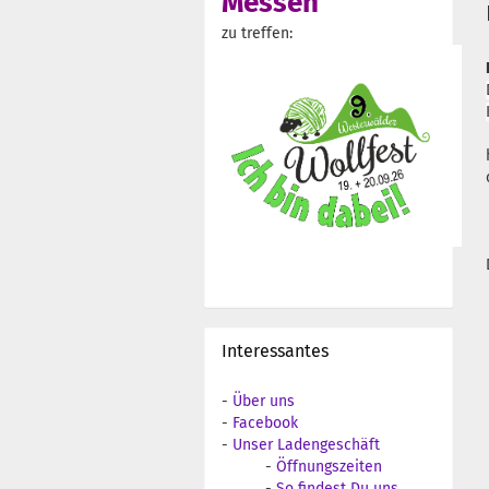
Messen
zu treffen:
Interessantes
-
Über uns
-
Facebook
-
Unser Ladengeschäft
-
Öffnungszeiten
-
So findest Du uns