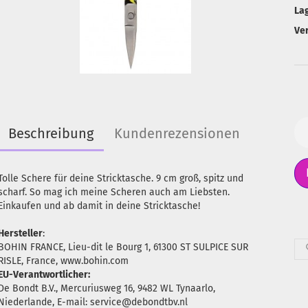
La
Ve
Beschreibung
Kundenrezensionen
Tolle Schere für deine Stricktasche. 9 cm groß, spitz und
scharf. So mag ich meine Scheren auch am Liebsten.
Einkaufen und ab damit in deine Stricktasche!
Hersteller
:
BOHIN FRANCE, Lieu-dit le Bourg 1, 61300 ST SULPICE SUR
RISLE, France, www.bohin.com
EU-Verantwortlicher:
De Bondt B.V., Mercuriusweg 16, 9482 WL Tynaarlo,
Niederlande, E-mail: service@debondtbv.nl