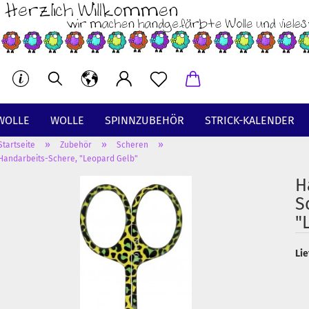
WOLLE
WOLLE
SPINNZUBEHÖR
STRICK-KALENDER
»
»
»
Startseite
Zubehör
Scheren
BT
Handarbeits-Schere, "Leopard Gelb"
H
S
"
Lie