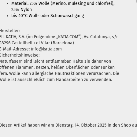
Material: 75% Wolle (Merino, mulesing und chlorfrei),
25% Nylon
bis 40°C Woll- oder Schonwaschgang
Hersteller:
FIL KATIA, S.A. (im Folgenden: „KATIA.COM”), Av. Catalunya, s/n -
08296 Castellbell i el Vilar (Barcelona)
E-Mail-Adresse: info@katia.com
Sicherheitshinweise:
Naturfasern sind leicht entflammbar. Halte sie daher von
offenen Flammen, Kerzen, heißen Oberflächen oder Funken
fern. Wolle kann allergische Hautreaktionen verursachen. Die
Wolle ist ausschließlich zum Handarbeiten zu verwenden.
Diesen Artikel haben wir am Dienstag, 14. Oktober 2025 in den Shop 