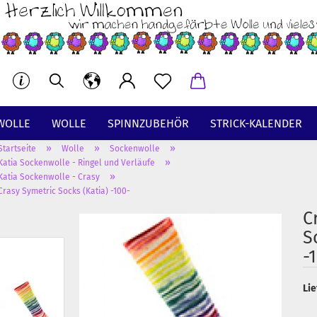
WOLLE
WOLLE
SPINNZUBEHÖR
STRICK-KALENDER
»
»
»
Startseite
Wolle
Sockenwolle
BT
»
Katia Sockenwolle - Ringel und Verläufe
»
Katia Sockenwolle - Crasy
Crasy Symetric Socks (Katia) -100-
C
S
-
Lie