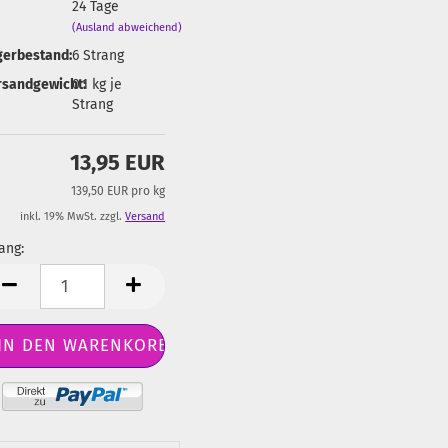
24 Tage
(Ausland abweichend)
gerbestand:
6
Strang
rsandgewicht:
0.1
kg je
Strang
13,95 EUR
139,50 EUR pro kg
inkl. 19% MwSt. zzgl.
Versand
ang:
ang