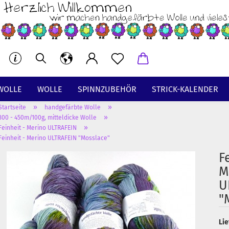
WOLLE
WOLLE
SPINNZUBEHÖR
STRICK-KALENDER
»
»
Startseite
handgefärbte Wolle
BT
»
300 - 450m/100g, mitteldicke Wolle
»
Feinheit - Merino ULTRAFEIN
Feinheit - Merino ULTRAFEIN "Mosslace"
F
M
U
"
Lie