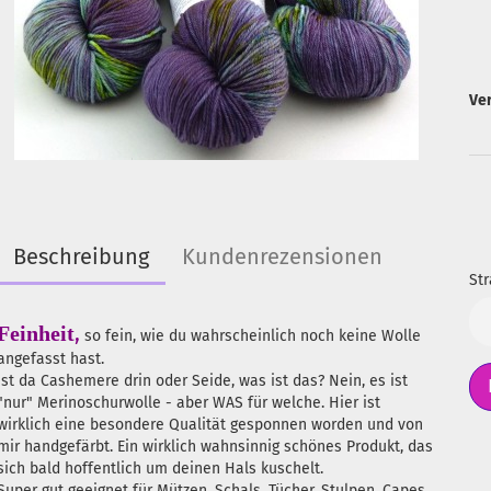
Ve
Beschreibung
Kundenrezensionen
Str
Str
,
Feinheit
so fein, wie du wahrscheinlich noch keine Wolle
angefasst hast.
Ist da Cashemere drin oder Seide, was ist das? Nein, es ist
"nur" Merinoschurwolle - aber WAS für welche. Hier ist
wirklich eine besondere Qualität gesponnen worden und von
mir handgefärbt. Ein wirklich wahnsinnig schönes Produkt, das
sich bald hoffentlich um deinen Hals kuschelt.
Super gut geeignet für Mützen, Schals, Tücher, Stulpen, Capes,