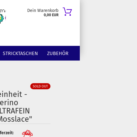
Dein Warenkorb
0,00 EUR
STRICKTASCHEN
ZUBEHÖR
SOLD OUT
einheit -
erino
LTRAFEIN
Mosslace"
ferzeit: