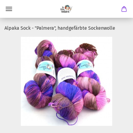
Alpaka Sock - "Palmera", handgefärbte Sockenwolle