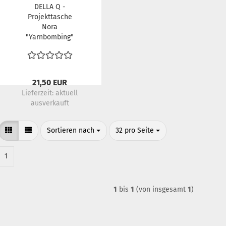
DELLA Q -
Projekttasche
Nora
"Yarnbombing"
21,50 EUR
Lieferzeit:
aktuell
ausverkauft
Sortieren nach
pro Seite
Sortieren nach
32 pro Seite
1
1
bis
1
(von insgesamt
1
)