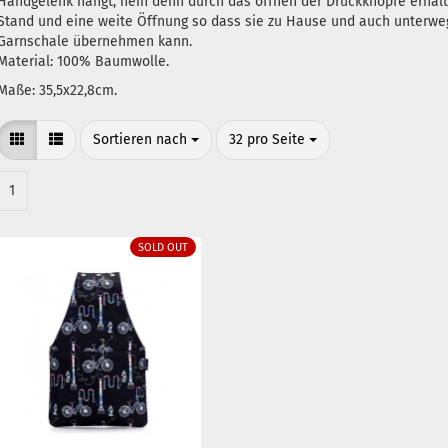
Handgelenk hängt, nein denn durch das öffnen der Druckknöpfe erhält
Stand und eine weite Öffnung so dass sie zu Hause und auch unterweg
Garnschale übernehmen kann.
​Material: 100% Baumwolle.
Maße: 35,5x22,8cm.
Sortieren nach
pro Seite
Sortieren nach
32 pro Seite
1
SOLD OUT