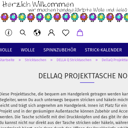
WOLLE
WOLLE
SPINNZUBEHÖR
STRICK-KALENDER
»
»
»
Startseite
Stricktaschen
DELLA Q Stricktaschen
DellaQ Projektt
BT
DELLAQ PROJEKTTASCHE N
Diese Projekttasche, die bequem am Handgelenk getragen werden kann
Begleiter, wenn Du auch unterwegs bequem stricken und häkeln möcht
leicht und trägt sich angenehm am Handgelenk. Innen ist Platz für ein
Projekt und in der geräumigen Außentasche können Zubehör und Acces
werden. Die Tasche schließt mit drei Druckknöpfen und das gibt ihr d
du kannst nicht nur direkt aus der Tasche stricken oder häkeln, währe