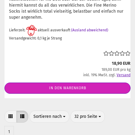
hiermit kannst du all das verwirklichen. Die Fine Merino
Socks ist wirklich total vielseitig, belastbar und einfach nur
super angenehm.
Lieferzeit:
aktuell ausverkauft
(Ausland abweichend)
Versandgewicht:
0,1
kg je Strang
18,90 EUR
189,00 EUR pro kg
inkl. 19% MwSt. zzgl.
Versand
IN DEN WARENKORB
Sortieren nach
pro Seite
Sortieren nach
32 pro Seite
1