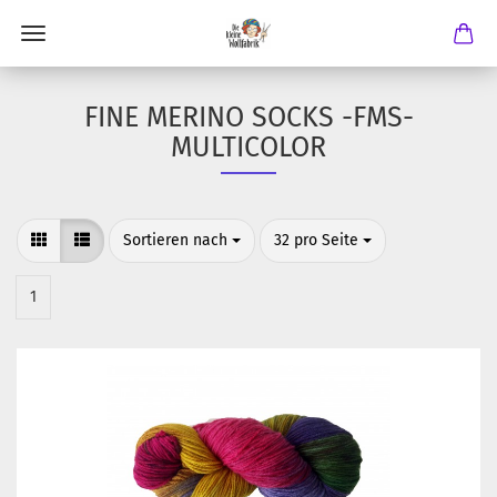
FINE MERINO SOCKS -FMS-
MULTICOLOR
Sortieren nach
pro Seite
Sortieren nach
32 pro Seite
1